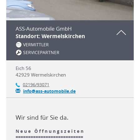
ASS-Automobile GmbH
Standort: Wermelskirchen
VERMITTLER
SERVICEPARTNER
Eich 56
42929
Wermelskirchen
02196/93071
info@ass-automobile.de
Wir sind für Sie da.
N e u e Ö f f n u n g s z e i t e n
===========================